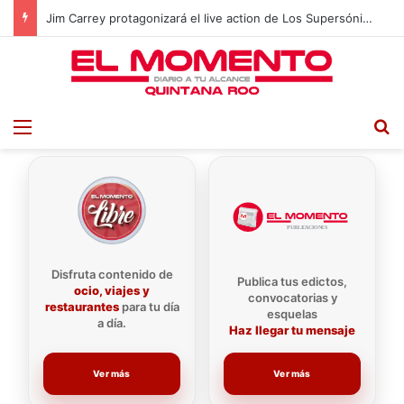
Definen a los cinco nominados de la segunda semana en La Casa de los Famosos México
Menu
B
Disfruta contenido de
Publica tus edictos,
ocio, viajes y
convocatorias y
restaurantes
para tu día
esquelas
a día.
Haz llegar tu mensaje
Ver más
Ver más