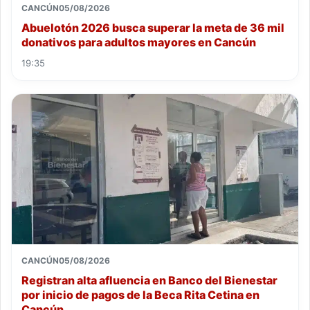
CANCÚN
05/08/2026
Abuelotón 2026 busca superar la meta de 36 mil
donativos para adultos mayores en Cancún
19:35
CANCÚN
05/08/2026
Registran alta afluencia en Banco del Bienestar
por inicio de pagos de la Beca Rita Cetina en
Cancún