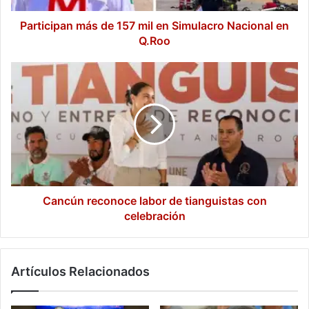
en
Q.Roo
Participan más de 157 mil en Simulacro Nacional en
Q.Roo
Cancún
reconoce
labor
de
tianguistas
con
celebración
Cancún reconoce labor de tianguistas con
celebración
Artículos Relacionados