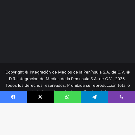
Copyright © Integración de Medios de la Península S.A. de C.V. ©
D.R. Integración de Medios de la Península S.A. de C.V., 2026.
Todos los derechos reservados. Prohibida su reproducción total o
parcial incluyendo cualquier medio electrónico.
Home
Términos Legales
Directorio
Facebook
X
WhatsApp
Telegram
Viber
Facebook
YouTube
Instagram
TikTok
B