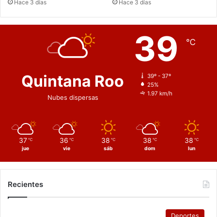
Hace 3 días
Hace 3 días
39
℃
Quintana Roo
39º - 37º
25%
1.97 km/h
Nubes dispersas
37
36
38
38
38
℃
℃
℃
℃
℃
jue
vie
sáb
dom
lun
Recientes
Deportes