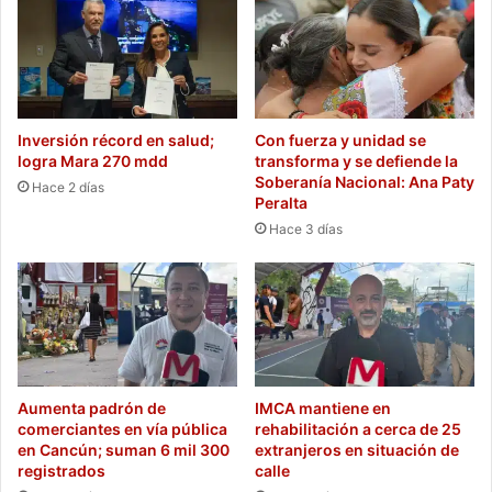
Inversión récord en salud;
Con fuerza y unidad se
logra Mara 270 mdd
transforma y se defiende la
Soberanía Nacional: Ana Paty
Hace 2 días
Peralta
Hace 3 días
Aumenta padrón de
IMCA mantiene en
comerciantes en vía pública
rehabilitación a cerca de 25
en Cancún; suman 6 mil 300
extranjeros en situación de
registrados
calle