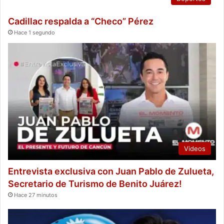
Cadillac respalda a “Checo” Pérez
Hace 1 segundo
Videos
Entrevista exclusiva con Juan Pablo de Zulueta,
Secretario de Turismo de Benito Juárez!
Hace 27 minutos